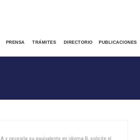
PRENSA
TRÁMITES
DIRECTORIO
PUBLICACIONES
y necesita su equivalente en idioma B, solicite el