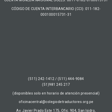
CUENTA MONEDA NACIONAL​ ​SOLES​: 0011-0182-0100015731
CÓDIGO DE CUENTA INTERBANCARIO (CCI): 011-182-
000100015731-31
(511) 242-1412 / (511) 444-9084
(51)981 245 217
(disponibles solo en horario de atención presencial)
oficinacentral@colegiodetraductores.org.pe
Av. Javier Prado Este 175, Ofic. 904, San Isidro,