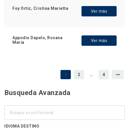
Foy Ortiz, Cristina Marietta
Ver más
Appodio Dapelo, Rosana
Ver más
María
1
2
…
4
Busqueda Avanzada
Busque
su
profesional
IDIOMA DESTINO