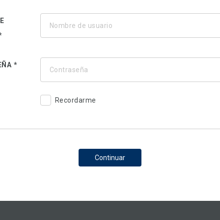
E
EÑA
Recordarme
Continuar