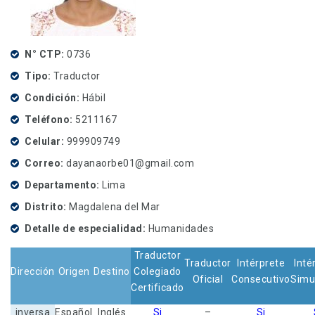
N° CTP
0736
Tipo
Traductor
Condición
Hábil
Teléfono
5211167
Celular
999909749
Correo
dayanaorbe01@gmail.com
Departamento
Lima
Distrito
Magdalena del Mar
Detalle de especialidad
Humanidades
Traductor
Traductor
Intérprete
Inté
Dirección
Origen
Destino
Colegiado
Oficial
Consecutivo
Simu
Certificado
inversa
Español
Inglés
Si
–
Si