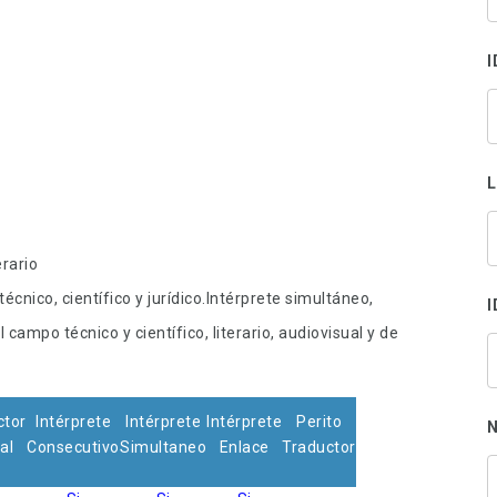
s
p
I
erario
cnico, científico y jurídico.Intérprete simultáneo,
I
ampo técnico y científico, literario, audiovisual y de
ctor
Intérprete
Intérprete
Intérprete
Perito
N
al
Consecutivo
Simultaneo
Enlace
Traductor