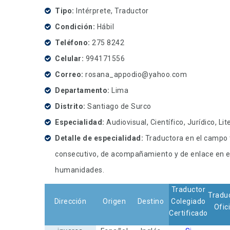
Tipo
Intérprete, Traductor
Condición
Hábil
Teléfono
275 8242
Celular
994171556
Correo
rosana_appodio@yahoo.com
Departamento
Lima
Distrito
Santiago de Surco
Especialidad
Audiovisual, Científico, Jurídico, Lit
Detalle de especialidad
Traductora en el campo té
consecutivo, de acompañamiento y de enlace en el c
humanidades.
Traductor
Tradu
Dirección
Origen
Destino
Colegiado
Ofici
Certificado