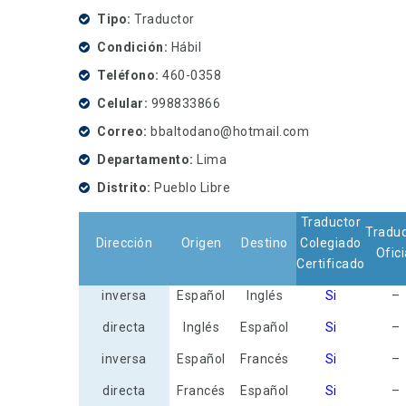
Tipo
Traductor
Condición
Hábil
Teléfono
460-0358
Celular
998833866
Correo
bbaltodano@hotmail.com
Departamento
Lima
Distrito
Pueblo Libre
Traductor
Traduc
Dirección
Origen
Destino
Colegiado
Ofici
Certificado
inversa
Español
Inglés
Si
–
directa
Inglés
Español
Si
–
inversa
Español
Francés
Si
–
directa
Francés
Español
Si
–