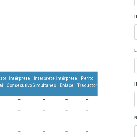
s
p
I
tor
Intérprete
Intérprete
Intérprete
Perito
I
al
Consecutivo
Simultaneo
Enlace
Traductor
–
–
–
–
–
–
–
–
N
–
–
–
–
–
–
–
–