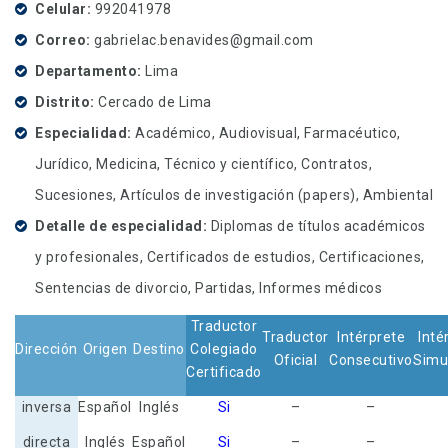
Celular
992041978
Correo
gabrielac.benavides@gmail.com
Departamento
Lima
Distrito
Cercado de Lima
Especialidad
Académico, Audiovisual, Farmacéutico,
Jurídico, Medicina, Técnico y científico, Contratos,
Sucesiones, Artículos de investigación (papers), Ambiental
Detalle de especialidad
Diplomas de títulos académicos
y profesionales, Certificados de estudios, Certificaciones,
Sentencias de divorcio, Partidas, Informes médicos
Traductor
Traductor
Intérprete
Inté
Dirección
Origen
Destino
Colegiado
Oficial
Consecutivo
Simu
Certificado
inversa
Español
Inglés
Si
–
–
directa
Inglés
Español
Si
–
–