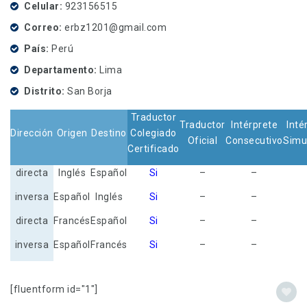
Celular
923156515
Correo
erbz1201@gmail.com
País
Perú
Departamento
Lima
Distrito
San Borja
Traductor
Traductor
Intérprete
Inté
Dirección
Origen
Destino
Colegiado
Oficial
Consecutivo
Simu
Certificado
directa
Inglés
Español
Si
–
–
inversa
Español
Inglés
Si
–
–
directa
Francés
Español
Si
–
–
inversa
Español
Francés
Si
–
–
[fluentform id="1"]