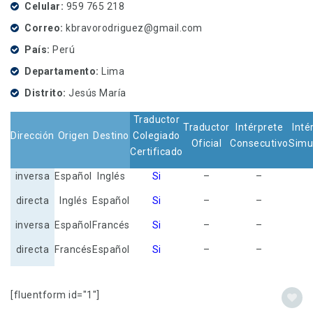
Celular
959 765 218
Correo
kbravorodriguez@gmail.com
País
Perú
Departamento
Lima
Distrito
Jesús María
Traductor
Traductor
Intérprete
Inté
Dirección
Origen
Destino
Colegiado
Oficial
Consecutivo
Simu
Certificado
inversa
Español
Inglés
Si
–
–
directa
Inglés
Español
Si
–
–
inversa
Español
Francés
Si
–
–
directa
Francés
Español
Si
–
–
[fluentform id="1"]