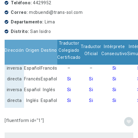
Teléfono
4429952
Correo
mcbuendi@trans-sol.com
Departamento
Lima
Distrito
San Isidro
Traductor
Traductor
Intérprete
Inté
Dirección
Origen
Destino
Colegiado
Oficial
Consecutivo
Simu
Certificado
inversa
Español
Francés
–
–
Si
directa
Francés
Español
Si
Si
Si
inversa
Español
Inglés
Si
Si
Si
directa
Inglés
Español
Si
Si
Si
[fluentform id="1"]