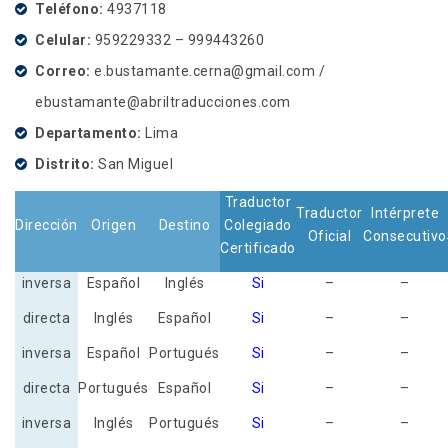
Teléfono
4937118
Celular
959229332 – 999443260
Correo
e.bustamante.cerna@gmail.com /
ebustamante@abriltraducciones.com
Departamento
Lima
Distrito
San Miguel
Traductor
Traductor
Intérprete
Dirección
Origen
Destino
Colegiado
Oficial
Consecutivo
Certificado
inversa
Español
Inglés
Si
–
–
directa
Inglés
Español
Si
–
–
inversa
Español
Portugués
Si
–
–
directa
Portugués
Español
Si
–
–
inversa
Inglés
Portugués
Si
–
–