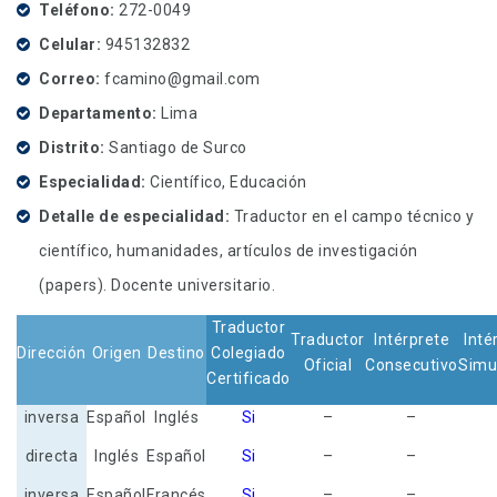
Teléfono
272-0049
Celular
945132832
Correo
fcamino@gmail.com
Departamento
Lima
Distrito
Santiago de Surco
Especialidad
Científico, Educación
Detalle de especialidad
Traductor en el campo técnico y
científico, humanidades, artículos de investigación
(papers). Docente universitario.
Traductor
Traductor
Intérprete
Inté
Dirección
Origen
Destino
Colegiado
Oficial
Consecutivo
Simu
Certificado
inversa
Español
Inglés
Si
–
–
directa
Inglés
Español
Si
–
–
inversa
Español
Francés
Si
–
–