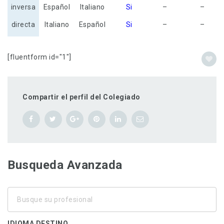
inversa
Español
Italiano
Si
–
–
directa
Italiano
Español
Si
–
–
[fluentform id="1"]
Compartir el perfil del Colegiado
Busqueda Avanzada
Busque
su
profesional
IDIOMA DESTINO