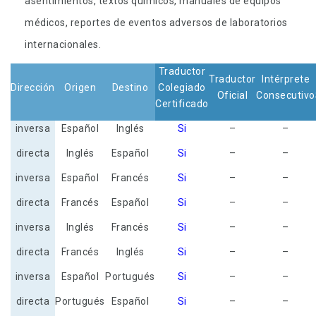
asentimientos, textos químicos, manuales de equipos
médicos, reportes de eventos adversos de laboratorios
internacionales.
Traductor
Traductor
Intérprete
Dirección
Origen
Destino
Colegiado
Oficial
Consecutivo
Certificado
inversa
Español
Inglés
Si
–
–
directa
Inglés
Español
Si
–
–
inversa
Español
Francés
Si
–
–
directa
Francés
Español
Si
–
–
inversa
Inglés
Francés
Si
–
–
directa
Francés
Inglés
Si
–
–
inversa
Español
Portugués
Si
–
–
directa
Portugués
Español
Si
–
–