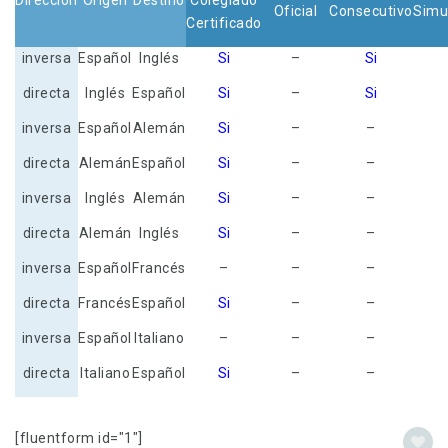
Dirección
Origen
Destino
Colegiado
Oficial
Consecutivo
Simu
Certificado
inversa
Español
Inglés
Si
–
Si
directa
Inglés
Español
Si
–
Si
inversa
Español
Alemán
Si
–
–
directa
Alemán
Español
Si
–
–
inversa
Inglés
Alemán
Si
–
–
directa
Alemán
Inglés
Si
–
–
inversa
Español
Francés
–
–
–
directa
Francés
Español
Si
–
–
inversa
Español
Italiano
–
–
–
directa
Italiano
Español
Si
–
–
[fluentform id="1"]