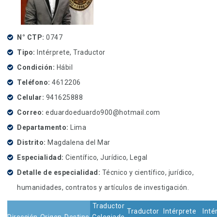
N° CTP
0747
Tipo
Intérprete, Traductor
Condición
Hábil
Teléfono
4612206
Celular
941625888
Correo
eduardoeduardo900@hotmail.com
Departamento
Lima
Distrito
Magdalena del Mar
Especialidad
Científico, Jurídico, Legal
Detalle de especialidad
Técnico y científico, jurídico,
humanidades, contratos y artículos de investigación.
Traductor
Traductor
Intérprete
Inté