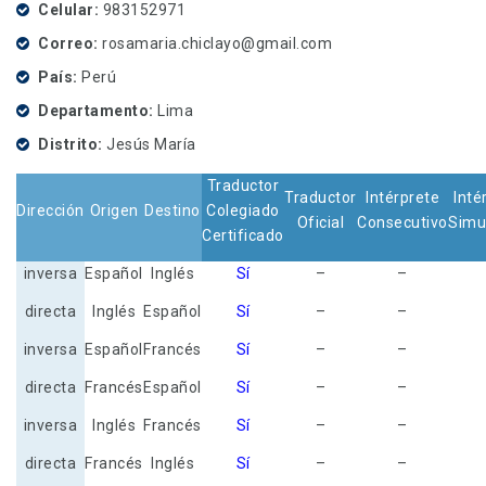
Celular
983152971
Correo
rosamaria.chiclayo@gmail.com
País
Perú
Departamento
Lima
Distrito
Jesús María
Traductor
Traductor
Intérprete
Inté
Dirección
Origen
Destino
Colegiado
Oficial
Consecutivo
Simu
Certificado
inversa
Español
Inglés
Sí
–
–
directa
Inglés
Español
Sí
–
–
inversa
Español
Francés
Sí
–
–
directa
Francés
Español
Sí
–
–
inversa
Inglés
Francés
Sí
–
–
directa
Francés
Inglés
Sí
–
–