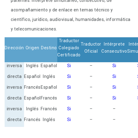
patentes. Intérprete simultáneo, consecutivo, de
acompañamiento y de enlace en temas técnico y
científico, jurídico, audiovisual, humanidades, informática
y telecomunicaciones.
Traductor
Traductor
Intérprete
Inté
Dirección
Origen
Destino
Colegiado
Oficial
Consecutivo
Simu
Certificado
inversa
Inglés
Español
Si
–
Si
directa
Español
Inglés
Si
–
Si
inversa
Francés
Español
Si
–
Si
directa
Español
Francés
Si
–
Si
inversa
Inglés
Francés
Si
–
–
directa
Francés
Inglés
Si
–
–