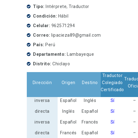
Tipo
Intérprete, Traductor
Condición
Hábil
Celular
962571294
Correo
lipacieza89@gmail.com
País
Perú
Departamento
Lambayeque
Distrito
Chiclayo
Traductor
Traduc
Dirección
Origen
Destino
Colegiado
Ofici
Certificado
inversa
Español
Inglés
Sí
–
directa
Inglés
Español
Sí
–
inversa
Español
Francés
Sí
–
directa
Francés
Español
Sí
–