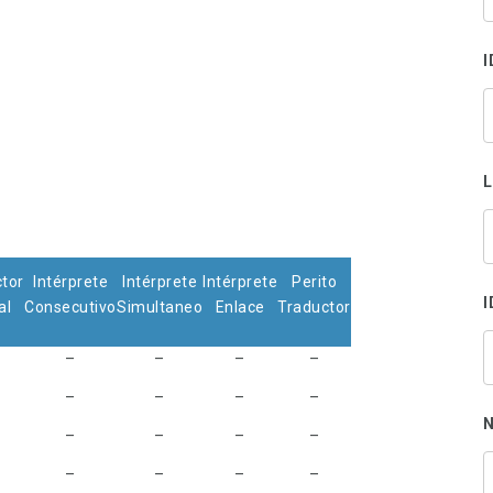
s
p
I
tor
Intérprete
Intérprete
Intérprete
Perito
I
al
Consecutivo
Simultaneo
Enlace
Traductor
–
–
–
–
–
–
–
–
N
–
–
–
–
–
–
–
–