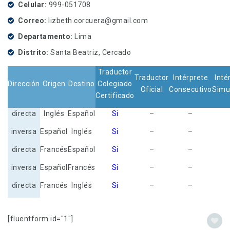
Celular
999-051708
Correo
lizbeth.corcuera@gmail.com
Departamento
Lima
Distrito
Santa Beatriz, Cercado
Traductor
Traductor
Intérprete
Inté
Dirección
Origen
Destino
Colegiado
Oficial
Consecutivo
Simu
Certificado
directa
Inglés
Español
Si
–
–
inversa
Español
Inglés
Si
–
–
directa
Francés
Español
Si
–
–
inversa
Español
Francés
Si
–
–
directa
Francés
Inglés
Si
–
–
[fluentform id="1"]