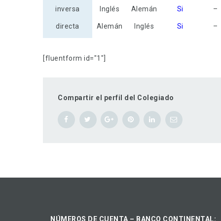
inversa
Inglés
Alemán
Si
–
directa
Alemán
Inglés
Si
–
[fluentform id="1"]
Compartir el perfil del Colegiado
NÚMEROS DE CUENTA – BANCO CONTINENTAL: