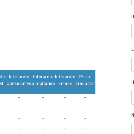
s
p
I
tor
Intérprete
Intérprete
Intérprete
Perito
I
al
Consecutivo
Simultaneo
Enlace
Traductor
–
–
–
–
–
–
–
–
N
–
–
–
–
–
–
–
–