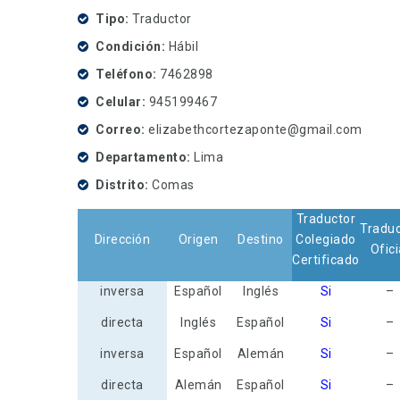
Tipo
Traductor
Condición
Hábil
Teléfono
7462898
Celular
945199467
Correo
elizabethcortezaponte@gmail.com
Departamento
Lima
Distrito
Comas
Traductor
Traduc
Dirección
Origen
Destino
Colegiado
Ofici
Certificado
inversa
Español
Inglés
Si
–
directa
Inglés
Español
Si
–
inversa
Español
Alemán
Si
–
directa
Alemán
Español
Si
–