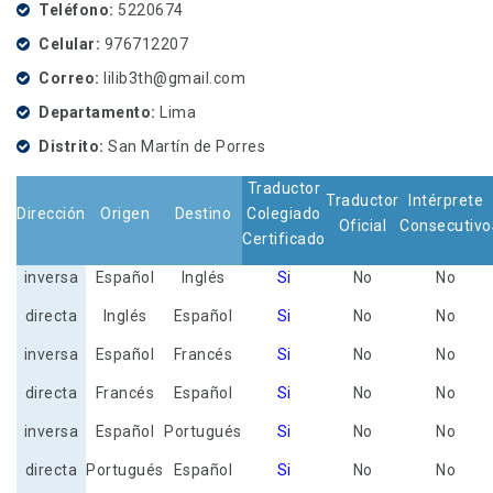
Teléfono
5220674
Celular
976712207
Correo
lilib3th@gmail.com
Departamento
Lima
Distrito
San Martín de Porres
Traductor
Traductor
Intérprete
Dirección
Origen
Destino
Colegiado
Oficial
Consecutivo
Certificado
inversa
Español
Inglés
Si
No
No
directa
Inglés
Español
Si
No
No
inversa
Español
Francés
Si
No
No
directa
Francés
Español
Si
No
No
inversa
Español
Portugués
Si
No
No
directa
Portugués
Español
Si
No
No