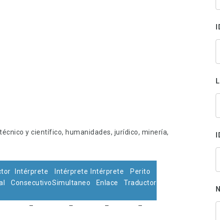
s
p
I
écnico y científico, humanidades, jurídico, minería,
I
tor
Intérprete
Intérprete
Intérprete
Perito
al
Consecutivo
Simultaneo
Enlace
Traductor
N
–
–
–
–