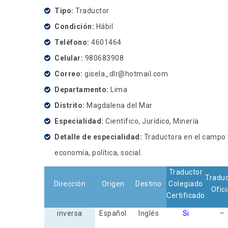
Tipo
Traductor
Condición
Hábil
Teléfono
4601464
Celular
980683908
Correo
gisela_dlr@hotmail.com
Departamento
Lima
Distrito
Magdalena del Mar
Especialidad
Científico, Jurídico, Minería
Detalle de especialidad
Traductora en el campo t
economía, política, social.
Traductor
Traduc
Dirección
Origen
Destino
Colegiado
Ofici
Certificado
inversa
Español
Inglés
Si
–