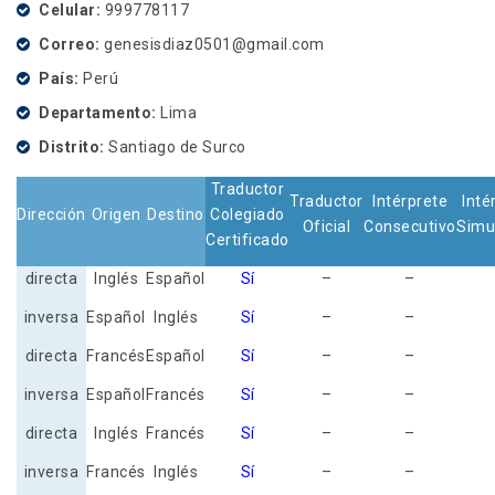
Celular
999778117
Correo
genesisdiaz0501@gmail.com
País
Perú
Departamento
Lima
Distrito
Santiago de Surco
Traductor
Traductor
Intérprete
Inté
Dirección
Origen
Destino
Colegiado
Oficial
Consecutivo
Simu
Certificado
directa
Inglés
Español
Sí
–
–
inversa
Español
Inglés
Sí
–
–
directa
Francés
Español
Sí
–
–
inversa
Español
Francés
Sí
–
–
directa
Inglés
Francés
Sí
–
–
inversa
Francés
Inglés
Sí
–
–