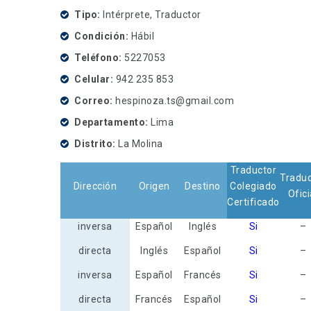
Tipo
Intérprete, Traductor
Condición
Hábil
Teléfono
5227053
Celular
942 235 853
Correo
hespinoza.ts@gmail.com
Departamento
Lima
Distrito
La Molina
Traductor
Traduc
Dirección
Origen
Destino
Colegiado
Ofici
Certificado
inversa
Español
Inglés
Si
–
directa
Inglés
Español
Si
–
inversa
Español
Francés
Si
–
directa
Francés
Español
Si
–