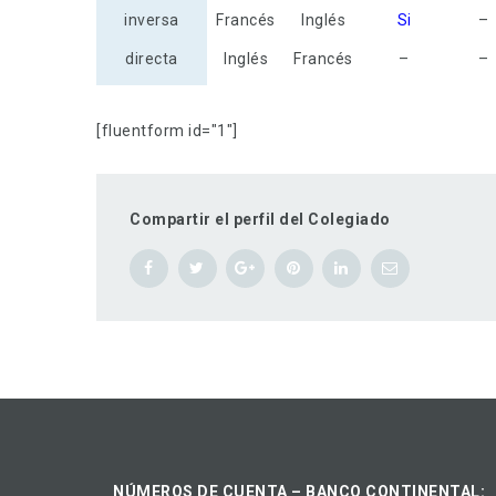
inversa
Francés
Inglés
Si
–
directa
Inglés
Francés
–
–
[fluentform id="1"]
Compartir el perfil del Colegiado
NÚMEROS DE CUENTA – BANCO CONTINENTAL: