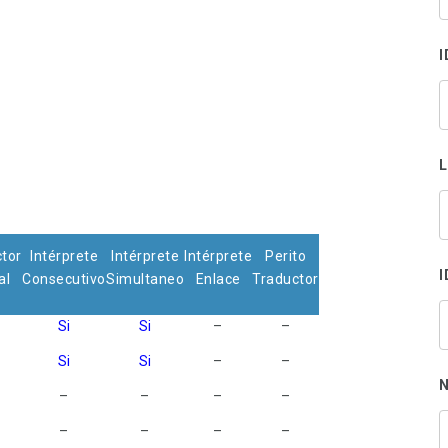
s
p
I
tor
Intérprete
Intérprete
Intérprete
Perito
I
al
Consecutivo
Simultaneo
Enlace
Traductor
Si
Si
–
–
Si
Si
–
–
N
–
–
–
–
–
–
–
–