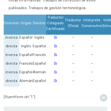
notas informativas. Trabajos de corrección de estilo
publicados. Trabajos de gestión terminológica.
Traductor
Traductor
Intérprete
Inté
Dirección
Origen
Destino
Colegiado
Oficial
Consecutivo
Simu
Certificado
inversa
Español
Inglés
Si
–
–
directa
Inglés
Español
Si
–
–
inversa
Español
Francés
Si
–
–
directa
Francés
Español
Si
–
–
inversa
Español
Alemán
Si
–
–
directa
Alemán
Español
Si
–
–
[fluentform id="1"]