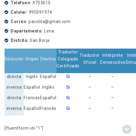
Teléfono
4753615
Celular
995591974
Correo
pacolita@gmail.com
Departamento
Lima
Distrito
San Borja
Traductor
Traductor
Intérprete
Inté
Dirección
Origen
Destino
Colegiado
Oficial
Consecutivo
Simu
Certificado
directa
Inglés
Español
Si
–
–
inversa
Español
Inglés
Si
–
–
directa
Francés
Español
Si
–
–
inversa
Español
Francés
Si
–
–
[fluentform id="1"]