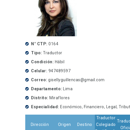
N° CTP
0164
Tipo
Traductor
Condición
Hábil
Celular
947489597
Correo
gisellyguillencas@gmail.com
Departamento
Lima
Distrito
Miraflores
Especialidad
Económico, Financiero, Legal, Tribu
Traductor
Traduc
Dirección
Origen
Destino
Colegiado
Ofici