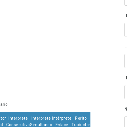
s
p
I
I
tario
N
tor
Intérprete
Intérprete
Intérprete
Perito
al
Consecutivo
Simultaneo
Enlace
Traductor