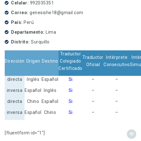
Celular
992035351
Correo
genesishe18@gmail.com
País
Perú
Departamento
Lima
Distrito
Surquillo
Traductor
Traductor
Intérprete
Inté
Dirección
Origen
Destino
Colegiado
Oficial
Consecutivo
Simu
Certificado
directa
Inglés
Español
Si
–
–
inversa
Español
Inglés
Si
–
–
directa
Chino
Español
Si
–
–
inversa
Español
Chino
Si
–
–
[fluentform id="1"]