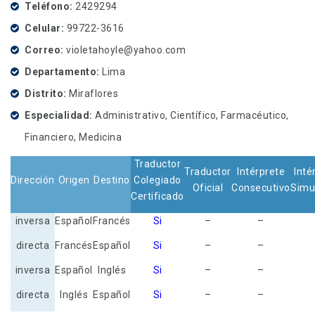
Teléfono
2429294
Celular
99722-3616
Correo
violetahoyle@yahoo.com
Departamento
Lima
Distrito
Miraflores
Especialidad
Administrativo, Científico, Farmacéutico,
Financiero, Medicina
Traductor
Traductor
Intérprete
Inté
Dirección
Origen
Destino
Colegiado
Oficial
Consecutivo
Simu
Certificado
inversa
Español
Francés
Si
–
–
directa
Francés
Español
Si
–
–
inversa
Español
Inglés
Si
–
–
directa
Inglés
Español
Si
–
–