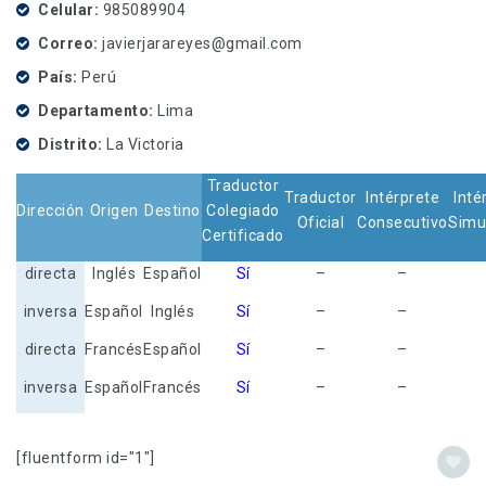
Celular
985089904
Correo
javierjarareyes@gmail.com
País
Perú
Departamento
Lima
Distrito
La Victoria
Traductor
Traductor
Intérprete
Inté
Dirección
Origen
Destino
Colegiado
Oficial
Consecutivo
Simu
Certificado
directa
Inglés
Español
Sí
–
–
inversa
Español
Inglés
Sí
–
–
directa
Francés
Español
Sí
–
–
inversa
Español
Francés
Sí
–
–
[fluentform id="1"]