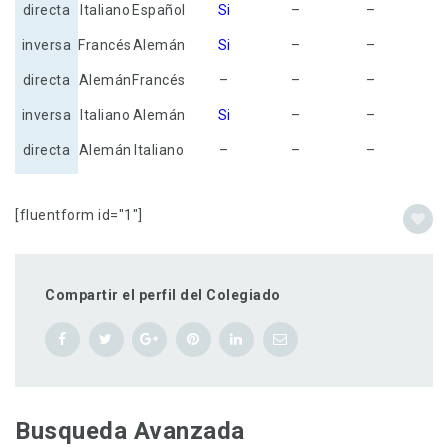
directa
Italiano
Español
Si
–
–
inversa
Francés
Alemán
Si
–
–
directa
Alemán
Francés
–
–
–
inversa
Italiano
Alemán
Si
–
–
directa
Alemán
Italiano
–
–
–
[fluentform id="1"]
Compartir el perfil del Colegiado
Busqueda Avanzada