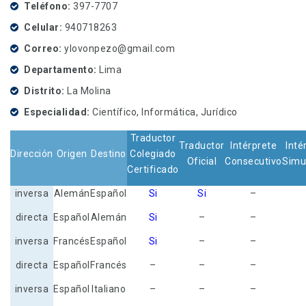
Teléfono
397-7707
Celular
940718263
Correo
ylovonpezo@gmail.com
Departamento
Lima
Distrito
La Molina
Especialidad
Científico, Informática, Jurídico
Traductor
Traductor
Intérprete
Inté
Dirección
Origen
Destino
Colegiado
Oficial
Consecutivo
Simu
Certificado
inversa
Alemán
Español
Si
Si
–
directa
Español
Alemán
Si
–
–
inversa
Francés
Español
Si
–
–
directa
Español
Francés
–
–
–
inversa
Español
Italiano
–
–
–