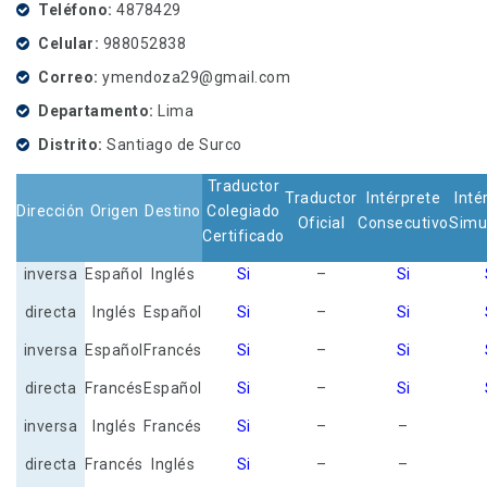
Teléfono
4878429
Celular
988052838
Correo
ymendoza29@gmail.com
Departamento
Lima
Distrito
Santiago de Surco
Traductor
Traductor
Intérprete
Inté
Dirección
Origen
Destino
Colegiado
Oficial
Consecutivo
Simu
Certificado
inversa
Español
Inglés
Si
–
Si
directa
Inglés
Español
Si
–
Si
inversa
Español
Francés
Si
–
Si
directa
Francés
Español
Si
–
Si
inversa
Inglés
Francés
Si
–
–
directa
Francés
Inglés
Si
–
–