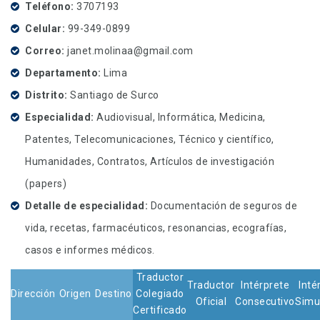
Teléfono
3707193
Celular
99-349-0899
Correo
janet.molinaa@gmail.com
Departamento
Lima
Distrito
Santiago de Surco
Especialidad
Audiovisual, Informática, Medicina,
Patentes, Telecomunicaciones, Técnico y científico,
Humanidades, Contratos, Artículos de investigación
(papers)
Detalle de especialidad
Documentación de seguros de
vida, recetas, farmacéuticos, resonancias, ecografías,
casos e informes médicos.
Traductor
Traductor
Intérprete
Inté
Dirección
Origen
Destino
Colegiado
Oficial
Consecutivo
Simu
Certificado