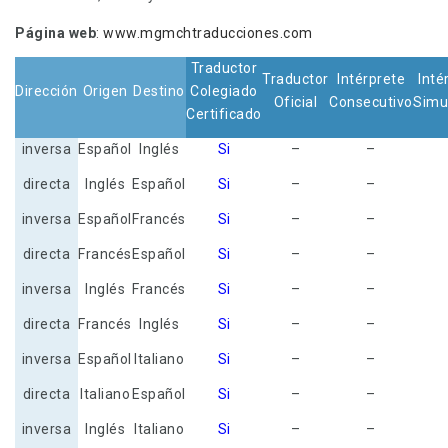
Página web
:
www.mgmchtraducciones.com
Traductor
Traductor
Intérprete
Inté
Dirección
Origen
Destino
Colegiado
Oficial
Consecutivo
Simu
Certificado
inversa
Español
Inglés
Si
–
–
directa
Inglés
Español
Si
–
–
inversa
Español
Francés
Si
–
–
directa
Francés
Español
Si
–
–
inversa
Inglés
Francés
Si
–
–
directa
Francés
Inglés
Si
–
–
inversa
Español
Italiano
Si
–
–
directa
Italiano
Español
Si
–
–
inversa
Inglés
Italiano
Si
–
–