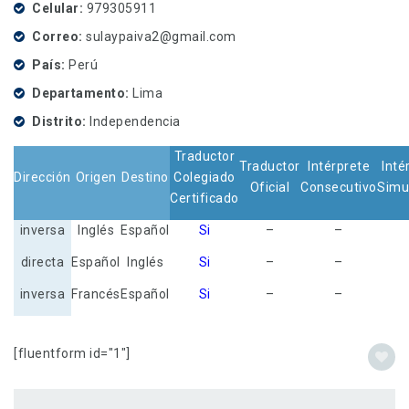
Celular
979305911
Correo
sulaypaiva2@gmail.com
País
Perú
Departamento
Lima
Distrito
Independencia
Traductor
Traductor
Intérprete
Inté
Dirección
Origen
Destino
Colegiado
Oficial
Consecutivo
Simu
Certificado
inversa
Inglés
Español
Si
–
–
directa
Español
Inglés
Si
–
–
inversa
Francés
Español
Si
–
–
[fluentform id="1"]