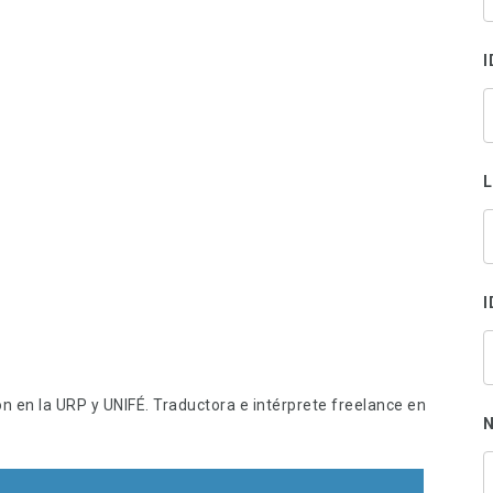
s
p
I
I
n en la URP y UNIFÉ. Traductora e intérprete freelance en
N