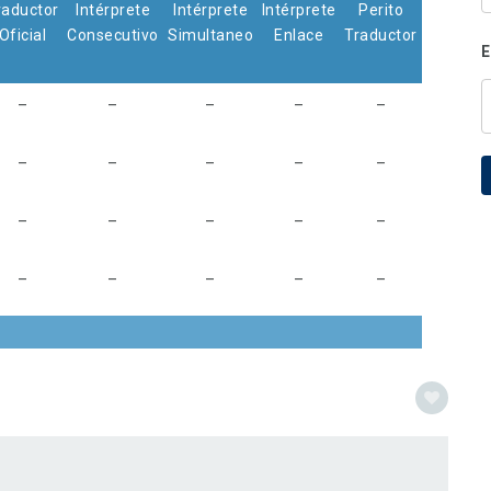
raductor
Intérprete
Intérprete
Intérprete
Perito
Oficial
Consecutivo
Simultaneo
Enlace
Traductor
E
–
–
–
–
–
–
–
–
–
–
–
–
–
–
–
–
–
–
–
–