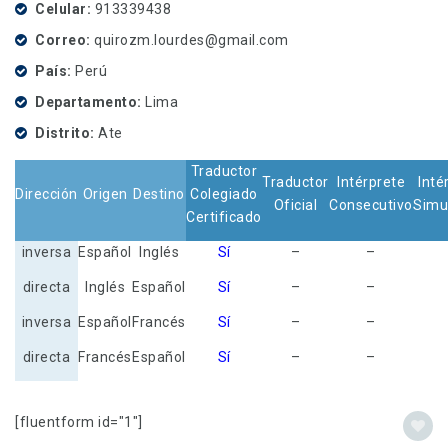
Celular
913339438
Correo
quirozm.lourdes@gmail.com
País
Perú
Departamento
Lima
Distrito
Ate
Traductor
Traductor
Intérprete
Inté
Dirección
Origen
Destino
Colegiado
Oficial
Consecutivo
Simu
Certificado
inversa
Español
Inglés
Sí
–
–
directa
Inglés
Español
Sí
–
–
inversa
Español
Francés
Sí
–
–
directa
Francés
Español
Sí
–
–
[fluentform id="1"]