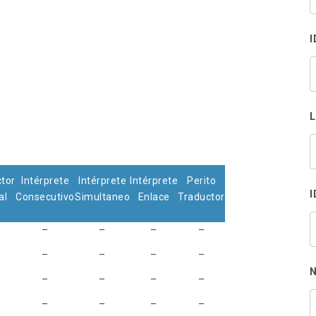
s
p
I
tor
Intérprete
Intérprete
Intérprete
Perito
I
al
Consecutivo
Simultaneo
Enlace
Traductor
–
–
–
–
–
–
–
–
N
–
–
–
–
–
–
–
–