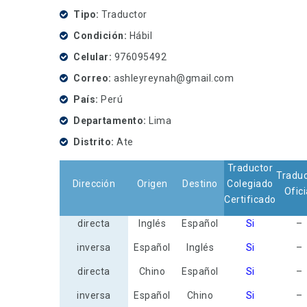
Tipo
Traductor
Condición
Hábil
Celular
976095492
Correo
ashleyreynah@gmail.com
País
Perú
Departamento
Lima
Distrito
Ate
Traductor
Traduc
Dirección
Origen
Destino
Colegiado
Ofici
Certificado
directa
Inglés
Español
Si
–
inversa
Español
Inglés
Si
–
directa
Chino
Español
Si
–
inversa
Español
Chino
Si
–