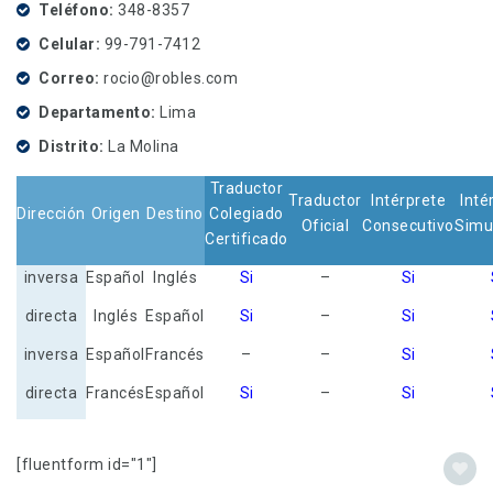
Teléfono
348-8357
Celular
99-791-7412
Correo
rocio@robles.com
Departamento
Lima
Distrito
La Molina
Traductor
Traductor
Intérprete
Inté
Dirección
Origen
Destino
Colegiado
Oficial
Consecutivo
Simu
Certificado
inversa
Español
Inglés
Si
–
Si
directa
Inglés
Español
Si
–
Si
inversa
Español
Francés
–
–
Si
directa
Francés
Español
Si
–
Si
[fluentform id="1"]