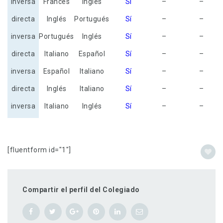
inversa
Francés
Inglés
Sí
–
–
directa
Inglés
Portugués
Sí
–
–
inversa
Portugués
Inglés
Sí
–
–
directa
Italiano
Español
Sí
–
–
inversa
Español
Italiano
Sí
–
–
directa
Inglés
Italiano
Sí
–
–
inversa
Italiano
Inglés
Sí
–
–
[fluentform id="1"]
Compartir el perfil del Colegiado