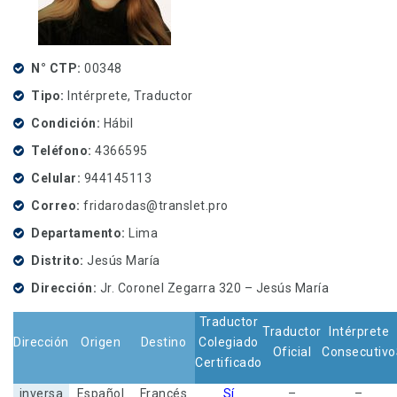
N° CTP
00348
Tipo
Intérprete, Traductor
Condición
Hábil
Teléfono
4366595
Celular
944145113
Correo
fridarodas@translet.pro
Departamento
Lima
Distrito
Jesús María
Dirección
Jr. Coronel Zegarra 320 – Jesús María
Traductor
Traductor
Intérprete
Dirección
Origen
Destino
Colegiado
Oficial
Consecutivo
Certificado
inversa
Español
Francés
Sí
–
–