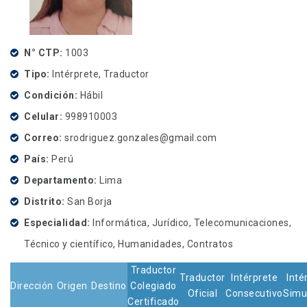
N° CTP
1003
Tipo
Intérprete, Traductor
Condición
Hábil
Celular
998910003
Correo
srodriguez.gonzales@gmail.com
País
Perú
Departamento
Lima
Distrito
San Borja
Especialidad
Informática, Jurídico, Telecomunicaciones,
Técnico y científico, Humanidades, Contratos
Traductor
Traductor
Intérprete
Inté
Dirección
Origen
Destino
Colegiado
Oficial
Consecutivo
Simu
Certificado