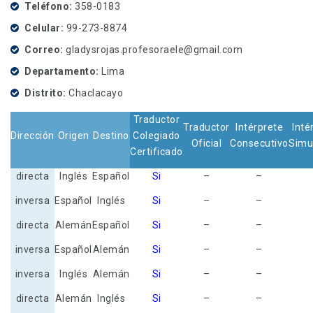
Teléfono
358-0183
Celular
99-273-8874
Correo
gladysrojas.profesoraele@gmail.com
Departamento
Lima
Distrito
Chaclacayo
Traductor
Traductor
Intérprete
Inté
Dirección
Origen
Destino
Colegiado
Oficial
Consecutivo
Simu
Certificado
directa
Inglés
Español
Si
–
–
inversa
Español
Inglés
Si
–
–
directa
Alemán
Español
Si
–
–
inversa
Español
Alemán
Si
–
–
inversa
Inglés
Alemán
Si
–
–
directa
Alemán
Inglés
Si
–
–