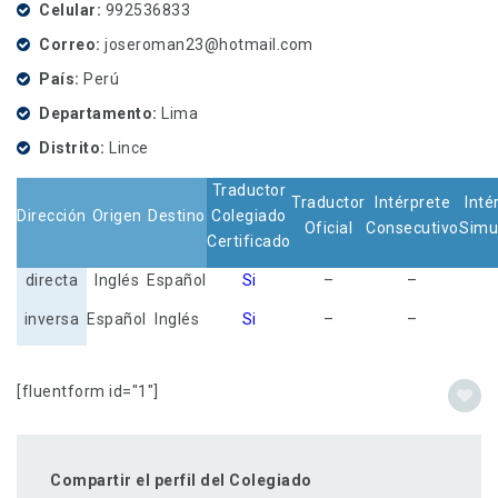
Celular
992536833
Correo
joseroman23@hotmail.com
País
Perú
Departamento
Lima
Distrito
Lince
Traductor
Traductor
Intérprete
Inté
Dirección
Origen
Destino
Colegiado
Oficial
Consecutivo
Simu
Certificado
directa
Inglés
Español
Si
–
–
inversa
Español
Inglés
Si
–
–
[fluentform id="1"]
Compartir el perfil del Colegiado