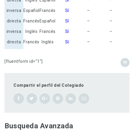
directa
Inglés
Español
Sí
–
–
inversa
Español
Francés
Sí
–
–
directa
Francés
Español
Sí
–
–
inversa
Inglés
Francés
Sí
–
–
directa
Francés
Inglés
Sí
–
–
[fluentform id="1"]
Compartir el perfil del Colegiado
Busqueda Avanzada