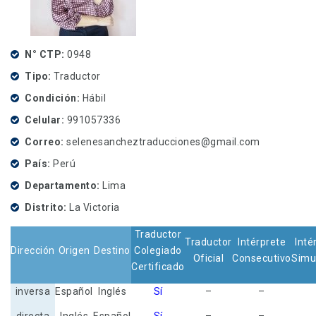
N° CTP
0948
Tipo
Traductor
Condición
Hábil
Celular
991057336
Correo
selenesancheztraducciones@gmail.com
País
Perú
Departamento
Lima
Distrito
La Victoria
Traductor
Traductor
Intérprete
Inté
Dirección
Origen
Destino
Colegiado
Oficial
Consecutivo
Simu
Certificado
inversa
Español
Inglés
Sí
–
–