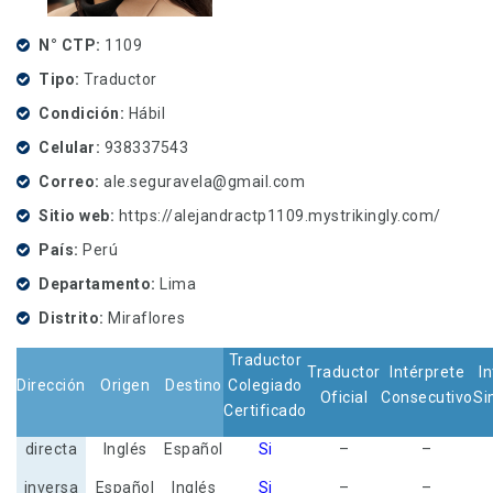
N° CTP
1109
Tipo
Traductor
Condición
Hábil
Celular
938337543
Correo
ale.seguravela@gmail.com
Sitio web
https://alejandractp1109.mystrikingly.com/
País
Perú
Departamento
Lima
Distrito
Miraflores
Traductor
Traductor
Intérprete
I
Dirección
Origen
Destino
Colegiado
Oficial
Consecutivo
Si
Certificado
directa
Inglés
Español
Si
–
–
inversa
Español
Inglés
Si
–
–