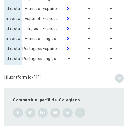
directa
Francés
Español
Si
–
–
inversa
Español
Francés
Si
–
–
directa
Inglés
Francés
Si
–
–
inversa
Francés
Inglés
Si
–
–
directa
Portugués
Español
Si
–
–
directa
Portugués
Inglés
–
–
–
[fluentform id="1"]
Compartir el perfil del Colegiado