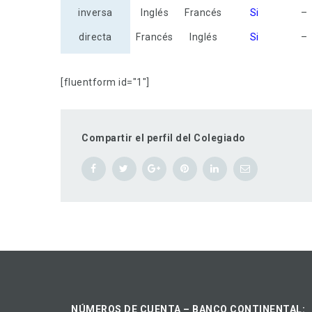
inversa
Inglés
Francés
Si
–
directa
Francés
Inglés
Si
–
[fluentform id="1"]
Compartir el perfil del Colegiado
NÚMEROS DE CUENTA – BANCO CONTINENTAL: