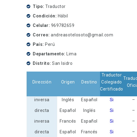
Tipo
Traductor
Condición
Hábil
Celular
969782659
Correo
andreasotelosoto@gmail.com
País
Perú
Departamento
Lima
Distrito
San Isidro
Traductor
Traduc
Dirección
Origen
Destino
Colegiado
Ofici
Certificado
inversa
Inglés
Español
Si
–
directa
Español
Inglés
Si
–
inversa
Francés
Español
Si
–
directa
Español
Francés
Si
–