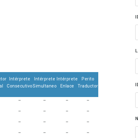
s
p
I
tor
Intérprete
Intérprete
Intérprete
Perito
I
al
Consecutivo
Simultaneo
Enlace
Traductor
–
–
–
–
–
–
–
–
N
–
–
–
–
–
–
–
–