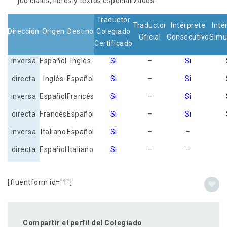
judiciales, libros y textos especializados.
Traductor
Traductor
Intérprete
Inté
Dirección
Origen
Destino
Colegiado
Oficial
Consecutivo
Simu
Certificado
inversa
Español
Inglés
Si
–
Si
directa
Inglés
Español
Si
–
Si
inversa
Español
Francés
Si
–
Si
directa
Francés
Español
Si
–
Si
inversa
Italiano
Español
Si
–
–
directa
Español
Italiano
Si
–
–
[fluentform id="1"]
Compartir el perfil del Colegiado