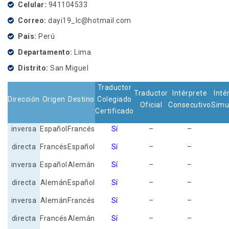
Celular
941104533
Correo
dayi19_lc@hotmail.com
País
Perú
Departamento
Lima
Distrito
San Miguel
Traductor
Traductor
Intérprete
Inté
Dirección
Origen
Destino
Colegiado
Oficial
Consecutivo
Simu
Certificado
inversa
Español
Francés
Sí
–
–
directa
Francés
Español
Sí
–
–
inversa
Español
Alemán
Sí
–
–
directa
Alemán
Español
Sí
–
–
inversa
Alemán
Francés
Sí
–
–
directa
Francés
Alemán
Sí
–
–