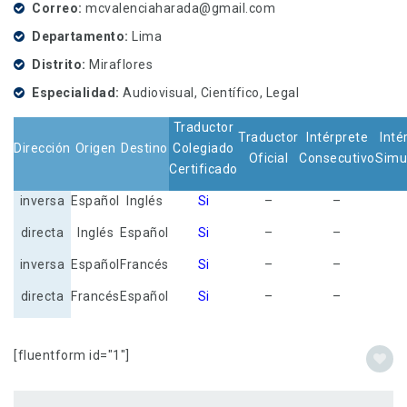
Correo
mcvalenciaharada@gmail.com
Departamento
Lima
Distrito
Miraflores
Especialidad
Audiovisual, Científico, Legal
Traductor
Traductor
Intérprete
Inté
Dirección
Origen
Destino
Colegiado
Oficial
Consecutivo
Simu
Certificado
inversa
Español
Inglés
Si
–
–
directa
Inglés
Español
Si
–
–
inversa
Español
Francés
Si
–
–
directa
Francés
Español
Si
–
–
[fluentform id="1"]