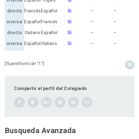
inversa
Español
Inglés
Sí
–
–
directa
Francés
Español
Sí
–
–
inversa
Español
Francés
Sí
–
–
directa
Italiano
Español
Sí
–
–
inversa
Español
Italiano
Sí
–
–
[fluentform id="1"]
Compartir el perfil del Colegiado
Busqueda Avanzada