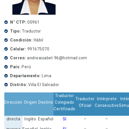
N° CTP
00961
Tipo
Traductor
Condición
Hábil
Celular
991675070
Correo
andreaisabel-96@hotmail.com
País
Perú
Departamento
Lima
Distrito
Villa El Salvador
Traductor
Traductor
Intérprete
Inté
Dirección
Origen
Destino
Colegiado
Oficial
Consecutivo
Simu
Certificado
directa
Inglés
Español
Sí
–
–